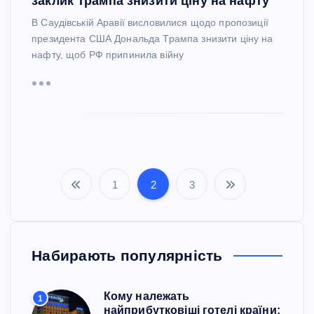
заклик Трампа знизити ціну на нафту
В Саудівській Аравії висловилися щодо пропозиції
президента США Дональда Трампа знизити ціну на
нафту, щоб РФ припинила війну
1
2
3
П
а
Набирають популярність
г
і
Кому належать
1
найприбутковіші готелі країни: