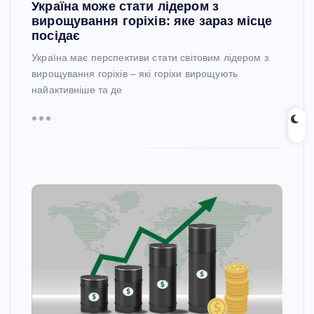
Україна може стати лідером з
вирощування горіхів: яке зараз місце
посідає
Україна має перспективи стати світовим лідером з
вирощування горіхів – які горіхи вирощують
найактивніше та де