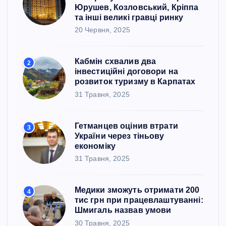
Юрушев, Козловський, Кріппа
н
та інші великі гравці ринку
20 Червня, 2025
а
ц
Кабмін схвалив два
2
інвестиційні договори на
розвиток туризму в Карпатах
і
31 Травня, 2025
я
Гетманцев оцінив втрати
3
з
України через тіньову
економіку
а
31 Травня, 2025
п
Медики зможуть отримати 200
4
тис грн при працевлаштуванні:
и
Шмигаль назвав умови
30 Травня, 2025