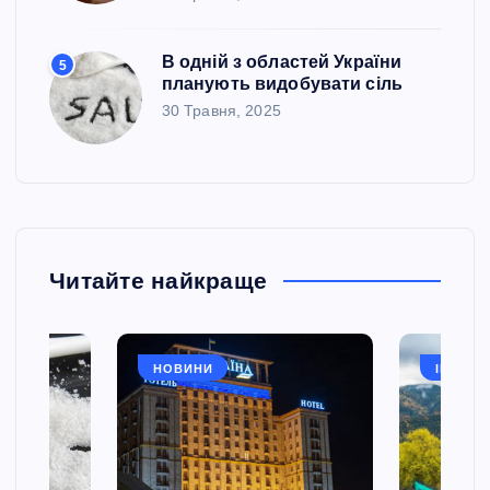
с
В одній з областей України
і
5
планують видобувати сіль
30 Травня, 2025
в
Читайте найкраще
НОВИНИ
ІНВЕСТ