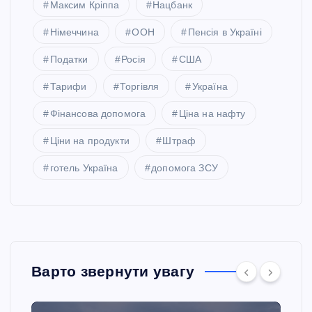
Максим Кріппа
Нацбанк
Німеччина
ООН
Пенсія в Україні
Податки
Росія
США
Тарифи
Торгівля
Україна
Фінансова допомога
Ціна на нафту
Ціни на продукти
Штраф
готель Україна
допомога ЗСУ
Варто звернути увагу