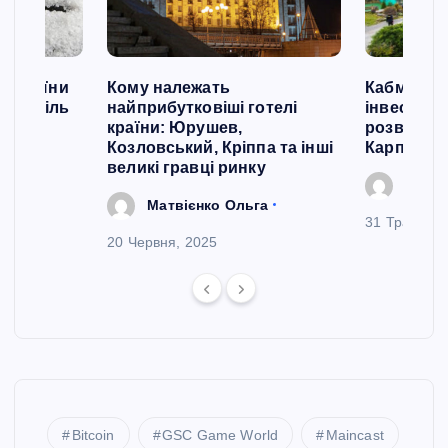
й України
Кому належать
Кабмін сх
ати сіль
найприбутковіші готелі
інвестиці
країни: Юрушев,
розвиток 
ила
Козловський, Кріппа та інші
Карпатах
великі гравці ринку
Зінче
Матвієнко Ольга
31 Травня, 
20 Червня, 2025
Bitcoin
GSC Game World
Maincast