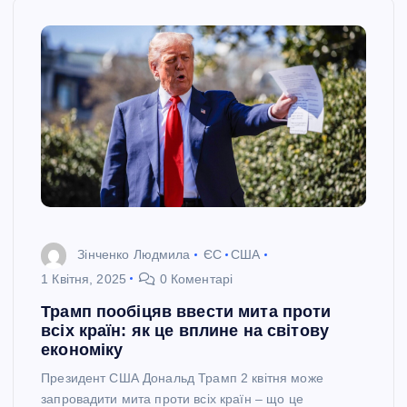
Зінченко Людмила
ЄС
США
1 Квітня, 2025
0 Коментарі
Трамп пообіцяв ввести мита проти
всіх країн: як це вплине на світову
економіку
Президент США Дональд Трамп 2 квітня може
запровадити мита проти всіх країн – що це