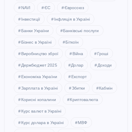
NAVI
ЄС
Євросоюз
Інвестиції
Інфляція в Україні
Банки України
Банківські послуги
Бізнес в Україні
Біткоїн
Виробництво зброї
Війна
Гроші
Держбюджет 2025
Долар
Доходи
Економіка України
Експорт
Зарплата в Україні
Збитки
Кабмін
Корисні копалини
Криптовалюта
Курс валют в Україні
Курс долара в Україні
МВФ