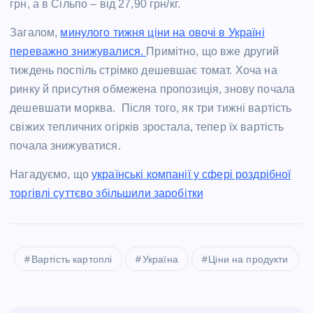
грн, а в Сільпо – від 27,90 грн/кг.
Загалом,
минулого тижня ціни на овочі в Україні
переважно знижувалися.
Примітно, що вже другий
тиждень поспіль стрімко дешевшає томат. Хоча на
ринку й присутня обмежена пропозиція, знову почала
дешевшати морква. Після того, як три тижні вартість
свіжих тепличних огірків зростала, тепер їх вартість
почала знижуватися.
Нагадуємо, що
українські компанії у сфері роздрібної
торгівлі суттєво збільшили заробітки
Вартість картоплі
Україна
Ціни на продукти