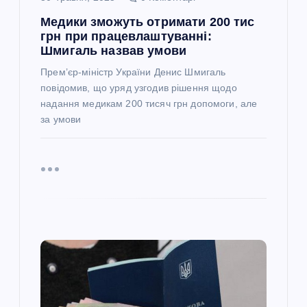
с
Медики зможуть отримати 200 тис
грн при працевлаштуванні:
і
Шмигаль назвав умови
в
Прем’єр-міністр України Денис Шмигаль
повідомив, що уряд узгодив рішення щодо
надання медикам 200 тисяч грн допомоги, але
за умови