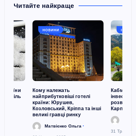
Читайте найкраще
НОВИНИ
ІНВЕСТ
й України
Кому належать
Кабмін сх
ати сіль
найприбутковіші готелі
інвестиці
країни: Юрушев,
розвиток 
ила
Козловський, Кріппа та інші
Карпатах
великі гравці ринку
Зінче
Матвієнко Ольга
31 Травня, 