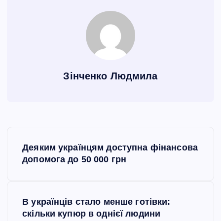
Зінченко Людмила
Н
Деяким українцям доступна фінансова
а
допомога до 50 000 грн
в
В українців стало менше готівки:
і
скільки купюр в однієї людини