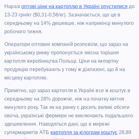
Наразі
оптові ціни на картоплю в Україні опустилися
до
13-23 грн/кг ($0,31-0,56/кг). Зазначається, що це в
середньому на 14% дешевше, ніж наприкінці минулого
робочого тижня.
Оператори оптових компаній розповіли, що зараз на
українському ринку пропонується якісна торішня
картопля виробництва Польщі. Ціни на імпортну
продукцію перебувають у тому ж діапазоні, що й на
місцеву картоплю.
Примітно, що зараз картопля в Україні все ж коштує в
середньому на 28% дорожче, ніж на початку квітня
минулого року. Так як на ринку є досить великі обсяги
овоча, українські фермери не виключають подальшого
здешевлення. Наводяться дані, що в мережі
супермаркетів АТБ
картопля за кілограм коштує
28,89