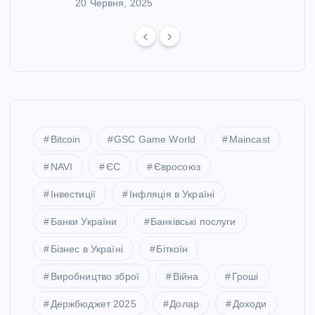
20 Червня, 2025
Bitcoin
GSC Game World
Maincast
NAVI
ЄС
Євросоюз
Інвестиції
Інфляція в Україні
Банки України
Банківські послуги
Бізнес в Україні
Біткоїн
Виробництво зброї
Війна
Гроші
Держбюджет 2025
Долар
Доходи