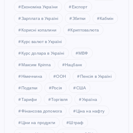
Економіка України
Експорт
Зарплата в Україні
Збитки
Кабмін
Корисні копалини
Криптовалюта
Курс валют в Україні
Курс долара в Україні
МВФ
Максим Кріппа
Нацбанк
Німеччина
ООН
Пенсія в Україні
Податки
Росія
США
Тарифи
Торгівля
Україна
Фінансова допомога
Ціна на нафту
Ціни на продукти
Штраф