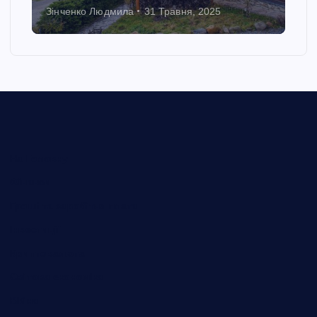
Зінченко Людмила
31 Травня, 2025
На Головну
Фінанси
Гроші та заробітня плата
Інвестиції
Криптовалюта
Світова економіка
Війна