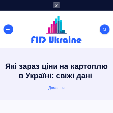
П
е
р
е
й
т
и
д
о
в
м
Які зараз ціни на картоплю
і
с
в Україні: свіжі дані
т
у
Домашня