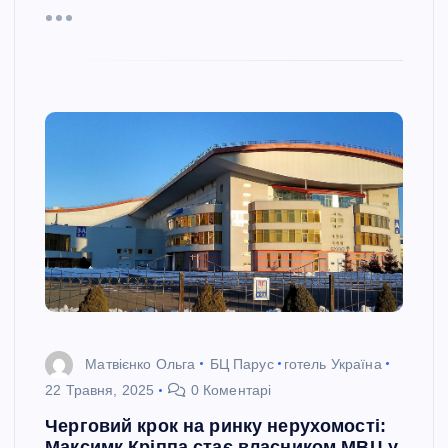
Матвієнко Ольга
БЦ Парус
готель Україна
22 Травня, 2025
0 Коментарі
Черговий крок на ринку нерухомості:
Максимк Кріппа стає власником МВЦ у