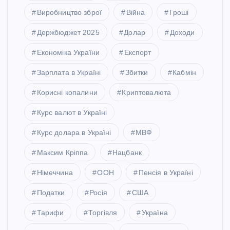
Виробництво зброї
Війна
Гроші
Держбюджет 2025
Долар
Доходи
Економіка України
Експорт
Зарплата в Україні
Збитки
Кабмін
Корисні копалини
Криптовалюта
Курс валют в Україні
Курс долара в Україні
МВФ
Максим Кріппа
Нацбанк
Німеччина
ООН
Пенсія в Україні
Податки
Росія
США
Тарифи
Торгівля
Україна