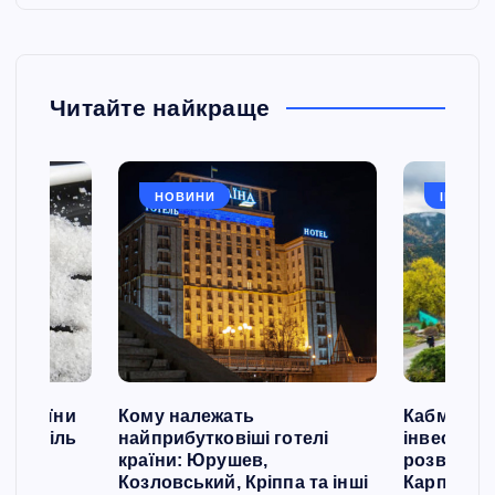
Читайте найкраще
НОВИНИ
ІНВЕСТ
й України
Кому належать
Кабмін сх
ати сіль
найприбутковіші готелі
інвестиці
країни: Юрушев,
розвиток 
ила
Козловський, Кріппа та інші
Карпатах