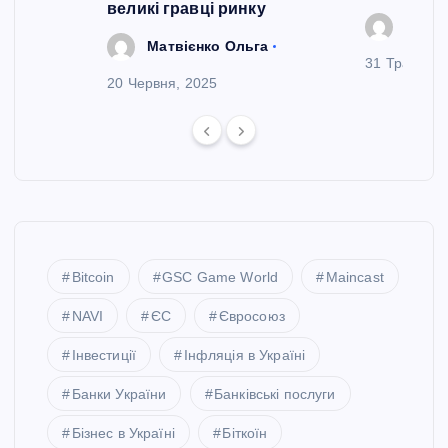
великі гравці ринку
Зінче
Матвієнко Ольга
31 Травня, 
20 Червня, 2025
Bitcoin
GSC Game World
Maincast
NAVI
ЄС
Євросоюз
Інвестиції
Інфляція в Україні
Банки України
Банківські послуги
Бізнес в Україні
Біткоїн